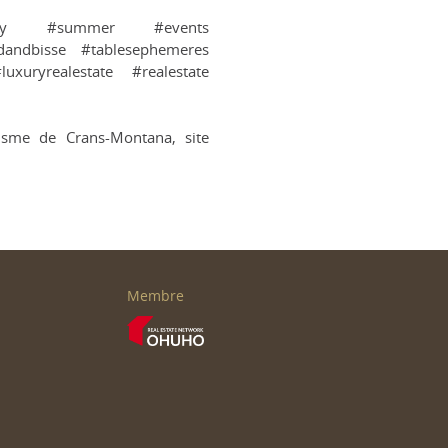
utely #summer #events
odandbisse #tablesephemeres
uryrealestate #realestate
risme de Crans-Montana, site
Membre