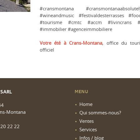
#cransmontana #cransmontanaabsol
#wineandmusic #festivaldesterrasses #fo
#tourisme #cmtc #accm #livincrans #lux
#immobilier #agenceimmobiliere
Votre été à Crans-Montana
, office du tou
officiel
 SARL
MENU
Home
44
ans-Montana
Qui sommes-nous?
Ventes
20 22 22
Services
Infos / blog