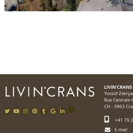
LIVIN'CRANS
Yossof Zekrya
Rue Centrale 
CH - 3963 Cr
+41 79 2
E-mail