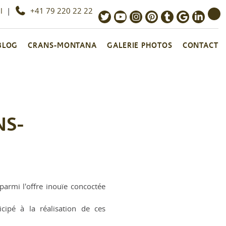
l
|
+41 79 220 22 22
 BLOG
CRANS-MONTANA
GALERIE PHOTOS
CONTACT
NS-
armi l'offre inouïe concoctée
cipé à la réalisation de ces